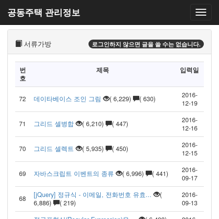
공동주택 관리정보
서류가방
로그인하지 않으면 글을 쓸 수는 없습니다.
번
제목
입력일
호
2016-
72
데이타베이스 조인 그림
( 6,229)
( 630)
12-19
2016-
71
그리드 셀병합
( 6,210)
( 447)
12-16
2016-
70
그리드 셀렉트
( 5,935)
( 450)
12-15
2016-
69
자바스크립트 이벤트의 종류
( 6,996)
( 441)
09-17
[jQuery] 정규식 - 이메일, 전화번호 유효...
(
2016-
68
6,886)
( 219)
09-13