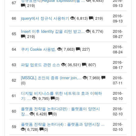
정규표현식(Regular Expression)을 ...
( 6,493)
2016-
67
( 219)
09-13
2016-
66
jquery에서 정규식 사용하기
( 6,813)
( 219)
09-13
Insert 이후 Identity 값을 리턴 받고...
( 6,774)
2016-
65
( 219)
08-27
2016-
64
쿠키 Cookie 사용법,
( 7,663)
( 227)
08-24
2016-
63
파일 업로드 관련 소스
( 36,531)
( 807)
08-17
[MSSQL] 조인의 종류 (inner join,...
( 7,969)
2016-
62
(0)
07-11
디지털 비지니스를 위한 네트워크 효과 이해하
2016-
61
기: ...
( 9,795)
(0)
02-10
플랫폼 전략을 논하다(2편) : 플랫폼이 양면시
2016-
60
장...
( 6,428)
(0)
02-10
플랫폼 전략을 논하다(4) : 플랫폼과 양면시장 ...
2016-
59
( 6,728)
(0)
02-10