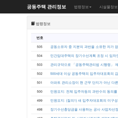
공동주택 관리정보
법령정보
시설물정보
법령정보
번호
505
공동소유자 중 지분의 과반을 소유한 자가 없는
504
민간임대주택의 장기수선계획 조정 시 임차인
503
관리규약으로 「공동주택관리법 시행령」 제12
502
500세대 이상 공동주택의 입주자대표회의 감사
501
아파트 관리소장이 현 근무 단지가 아닌 다른 
500
민원요지: 전체 입주자등의 과반수의 동의를 
499
민원요지: (질의1) 새 입주자대표회의 미구성시 
498
장기수선충당금을 사용하는 공사 사업자선정을 