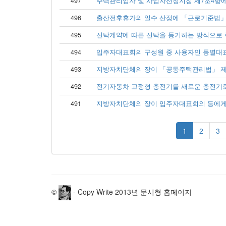
497
주택관리업자 및 사업자선정지침 제7조4항에 의
496
출산전후휴가의 일수 산정에 「근로기준법」 제
495
신탁계약에 따른 신탁을 등기하는 방식으로 주
494
입주자대표회의 구성원 중 사용자인 동별대표자
493
지방자치단체의 장이 「공동주택관리법」 제93
492
전기자동차 고정형 충전기를 새로운 충전기로 
491
지방자치단체의 장이 입주자대표회의 등에게 
1
2
3
©
- Copy Write 2013년 문시형 홈페이지