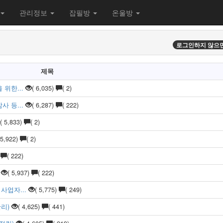
관리정보
잡필방
온울방
로그인하지 않으면
제목
위한...
( 6,035)
( 2)
 등...
( 6,287)
( 222)
( 5,833)
( 2)
 5,922)
( 2)
)
( 222)
)
( 5,937)
( 222)
사업자...
( 5,775)
( 249)
리)
( 4,625)
( 441)