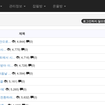
관리정보
잡필방
온울방
로그인하지 않으면
제목
으로...
( 4,844)
(0)
...
( 4,775)
(0)
에서 시...
( 4,716)
(0)
아 이...
( 4,728)
(0)
날 ...
( 4,594)
(0)
의결
( 5,161)
(0)
주체’
( 5,265)
(0)
전환하려...
( 5,632)
(0)