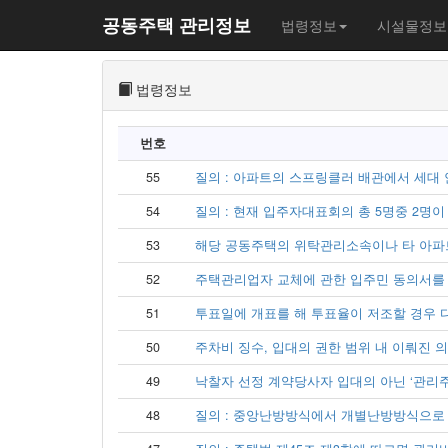
공동주택 관리정보
법령정보
시설물정보
법령정보
번호
55
질의 : 아파트의 스프링클러 배관에서 세대 안
54
질의 : 현재 입주자대표회의 총 5명중 2명이 사
53
해당 공동주택의 위탁관리소속이나 타 아파트
52
주택관리업자 교체에 관한 입주민 동의서를 받
51
투표일에 개표를 해 투표율이 저조할 경우 다음
50
주차비 징수, 입대의 권한 범위 내 이뤄진 
49
낙찰자 선정 계약당사자 입대의 아닌 ‘관리
48
질의 : 중앙난방방식에서 개별난방방식으로 