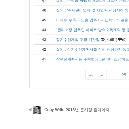
47
질의 : 주택법 제45조 제3항에 따르면 관리비
46
질의 : ‘주택관리업자 및 사업자 선정지침’의 기
45
아파트 수목 구입을 입주자대표회의 의결을 통
44
“관리소장 업무인 아파트 방역소독계약 등 공사
43
장기수선계획 조정 기간점
( 4,651)
(0)
42
질의 : 장기수선계획서를 전혀 작성하지 않고 
41
장수선계획서는 주택법상 3년마다 조정하도록 
««
«
…
25
©
- Copy Write 2013년 문시형 홈페이지