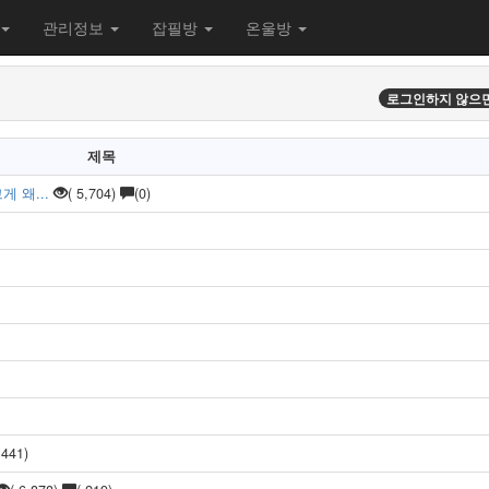
관리정보
잡필방
온울방
로그인하지 않으면
제목
 왜...
( 5,704)
(0)
 441)