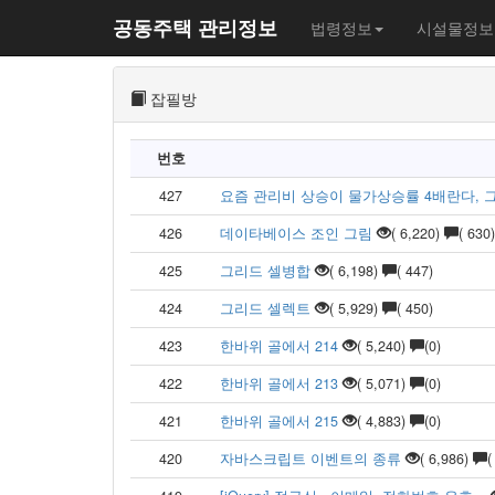
공동주택 관리정보
법령정보
시설물정보
잡필방
번호
427
요즘 관리비 상승이 물가상승률 4배란다, 그게
426
데이타베이스 조인 그림
( 6,220)
( 630)
425
그리드 셀병합
( 6,198)
( 447)
424
그리드 셀렉트
( 5,929)
( 450)
423
한바위 골에서 214
( 5,240)
(0)
422
한바위 골에서 213
( 5,071)
(0)
421
한바위 골에서 215
( 4,883)
(0)
420
자바스크립트 이벤트의 종류
( 6,986)
(