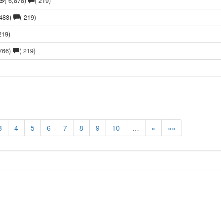
( 6,878)
( 219)
,488)
( 219)
219)
,766)
( 219)
3
4
5
6
7
8
9
10
…
»
»»