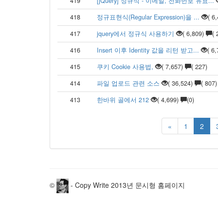
419
[jQuery] 정규식 - 이메일, 전화번호 유효...
418
정규표현식(Regular Expression)을 ...
( 6
417
jquery에서 정규식 사용하기
( 6,809)
( 
416
Insert 이후 Identity 값을 리턴 받고...
( 6
415
쿠키 Cookie 사용법,
( 7,657)
( 227)
414
파일 업로드 관련 소스
( 36,524)
( 807)
413
한바위 골에서 212
( 4,699)
(0)
«
1
2
©
- Copy Write 2013년 문시형 홈페이지