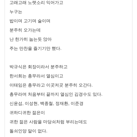
고래고래 노랫소리 익어가고
누구는
밥이며 고기며 술이며
분주히 오가는데
난 한가히 눕는듯 앉아
주는 만찬을 즐기기만 했다.
박규식은 회장이라서 분주하고
한서희는 총무라서 열심이고
이태임은 총무라고 이곳저곳 분주히 오간다.
총무라며 처음부터 끝까지 열심인 김경수도 있다.
신윤섭, 이성현, 백종철, 정재환, 이준경
귀하디귀한 젊은이
귀한 젊은 사람을 마당쇠처럼 부리는데도
돌쇠인양 말이 없다.