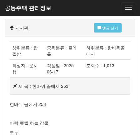
공동주택 관리정보
게시판
댓글 달기
상위분류 : 잡
중위분류 : 뜰에
하위분류 : 한바위골
필방
홑
에서
작성자 : 문시
작성일 : 2025-
조회수 : 1,013
형
06-17
제 목 : 한바위 골에서 253
한바위 골에서 253
바람 햇볕 하늘 강물
모두