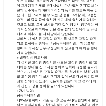
또는 설비의 ‘철거행위’가 포함된다는 측면만을 강조하
여 교체행위 전체를 부대시설의 ‘파손·철거 행위’로 보아
전체 입주자등의 3분의 2 이상의 동의를 받도록 하는 것
은 과도한 규제로 볼 수 있는 점 등을 고려할 때, 고정형
충전기의 증축·증설 행위만 신고 대상 행위에 해당하는
것으로 보고, 교체 설치를 위한 철거 행위의 경우에는 허
가 대상으로 해석하는 것은 같은 법의 입법목적 및 규정
체계에 비추어 볼 때 타당하지 않습니다.
따라서 기 설치된 고정형 충전기를 새로운 고정형 충전
기로 교체하는 행위는 「공동주택관리법」 제35조제1
항에 따라 시장·군수·구청장에게 신고를 해야 하는 행위
에 해당합니다.
※ 법령정비 권고사항
기 설치된 고정형 충전기를 새로운 고정형 충전기로 ‘교
체하는 행위’를 신고 대상 행위로 명확히 규정할 필요가
있으며, 기 설치된 고정형 충전기를 ‘철거하는 행위’ 자체
를 고정형 충전기 설치 행위와 같이 신고 대상 행위로 규
정할 정책적 필요성이 있는지를 검토하여 그 결과에 따
라 관련 규정을 정비할 필요가 있습니다.
<관계 법령>
공동주택관리법
제35조(행위허가 기준 등) ① 공동주택(일반인에게 분양
되는 복리시설을 포함한다. 이하 이 조에서 같다)의 입주