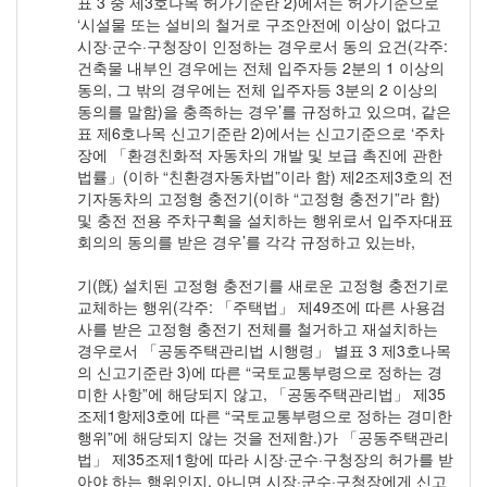
표 3 중 제3호나목 허가기준란 2)에서는 허가기준으로
‘시설물 또는 설비의 철거로 구조안전에 이상이 없다고
시장·군수·구청장이 인정하는 경우로서 동의 요건(각주:
건축물 내부인 경우에는 전체 입주자등 2분의 1 이상의
동의, 그 밖의 경우에는 전체 입주자등 3분의 2 이상의
동의를 말함)을 충족하는 경우’를 규정하고 있으며, 같은
표 제6호나목 신고기준란 2)에서는 신고기준으로 ‘주차
장에 「환경친화적 자동차의 개발 및 보급 촉진에 관한
법률」(이하 “친환경자동차법”이라 함) 제2조제3호의 전
기자동차의 고정형 충전기(이하 “고정형 충전기”라 함)
및 충전 전용 주차구획을 설치하는 행위로서 입주자대표
회의의 동의를 받은 경우’를 각각 규정하고 있는바,
기(旣) 설치된 고정형 충전기를 새로운 고정형 충전기로
교체하는 행위(각주: 「주택법」 제49조에 따른 사용검
사를 받은 고정형 충전기 전체를 철거하고 재설치하는
경우로서 「공동주택관리법 시행령」 별표 3 제3호나목
의 신고기준란 3)에 따른 “국토교통부령으로 정하는 경
미한 사항”에 해당되지 않고, 「공동주택관리법」 제35
조제1항제3호에 따른 “국토교통부령으로 정하는 경미한
행위”에 해당되지 않는 것을 전제함.)가 「공동주택관리
법」 제35조제1항에 따라 시장·군수·구청장의 허가를 받
아야 하는 행위인지, 아니면 시장·군수·구청장에게 신고