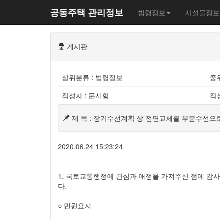
공동주택 관리정보
법령정보
시설물정보
게시판
상위분류 : 법령정보
중
작성자 : 문시형
작성
제 목 : 장기수선계획 상 전면교체를 부분수선으
2020.06.24 15:23:24
1. 국토교통행정에 관심과 애정을 가져주신 점에 감
다.
○ 민원요지