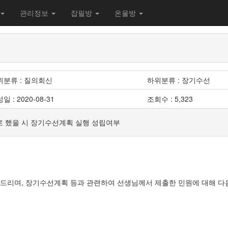
관리정보
잡필방
온울방
위분류 : 질의회신
하위분류 : 장기수선
일 : 2020-08-31
조회수 : 5,323
로 했을 시 장기수선계획 실행 성립여부
사드리며, 장기수선계획 등과 관련하여 선생님께서 제출한 민원에 대해 다