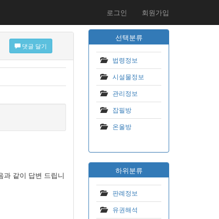
로그인
회원가입
선택분류
댓글 달기
법령정보
시설물정보
관리정보
잡필방
온울방
하위분류
음과 같이 답변 드립니
판례정보
유권해석