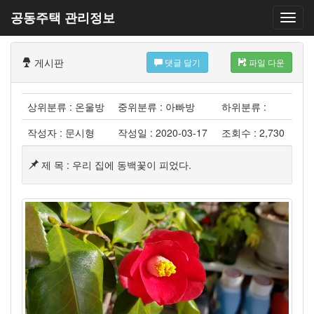
공동주택 관리정보
게시판
댓글 달기
파일 다운
상위분류 : 온울방
중위분류 : 아빠방
하위분류 :
작성자 : 문시형
작성일 : 2020-03-17
조회수 : 2,730
제 목 : 우리 집에 동백꽃이 피었다.