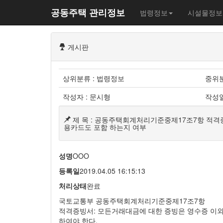
공동주택 관리정보
법령정보
시설물정보
게시판
상위분류 : 법령정보
중위분
작성자 : 문시형
작성일 
제 목 : 공동주택회계처리기준중제17조7항 
용카드도 포함 하는지 여부
성명
OOO
등록일
2019.04.05 16:15:13
처리상태
완료
국토교통부 공동주택회계처리기준중제17조7항
적격증빙서: 모든거래대금에 대한 증빙은 영수증 이
하여야 한다.