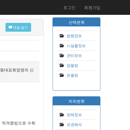
로그인
회원가입
선택분류
댓글 달기
법령정보
시설물정보
관리정보
잡필방
,동대표회장명의 신
온울방
하위분류
판례정보
증 적격증빙으로 수취
유권해석