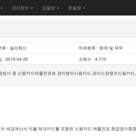
관리정보
잡필방
온울방
류 : 질의회신
하위분류 : 회계 및 세무
: 2019-04-25
조회수 : 4,710
적격증빙서 중 신용카드매출전표로 경리명의시용카드,관리소장명의신용카드
외의 세금계산서,직불.체크카드를 포함한 신용카드 매출전표,현금영수증