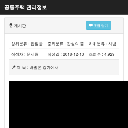
공동주택 관리정보
게시판
댓글 달기
상위분류 : 잡필방
중위분류 : 잡설의 뜰
하위분류 : 사념
작성자 : 문시형
작성일 : 2018-12-13
조회수 : 4,929
제 목 : 바빌론 강가에서