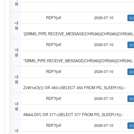
용
RDFYjolf
2026-07-10
내
용
'||DBMS_PIPE.RECEIVE_MESSAGE(CHR(98)||CHR(98)||CHR(98),1
RDFYjolf
2026-07-10
내
용
*DBMS_PIPE.RECEIVE_MESSAGE(CHR(99)||CHR(99)||CHR(99),
RDFYjolf
2026-07-10
내
용
ZxW1eOtj')) OR 450=(SELECT 450 FROM PG_SLEEP(15))--
RDFYjolf
2026-07-10
내
용
iMsbiLDH') OR 377=(SELECT 377 FROM PG_SLEEP(15))--
RDFYjolf
2026-07-10
내