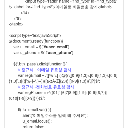
<input type='radio' name='find_type' id='find_type2'
/> <label for='find_type2'>이메일로 비밀번호 찾기</label>
</td>
</tr>
</table>
<script type='text/javaScript'>
$(document).ready(function(){
var u_email = $('#
user_email
');
var u_phone = $('#
user_phone
');
$('.btn_pass').click(function(){
// 정규식 - 이메일 유효성 검사
var regEmail = /([\w-\.]+)@((\[[0-9]{1,3}\.[0-9]{1,3}\.[0-9]
{1,3}\.)|(([\w-]+\.)+))([a-zA-Z]{2,4}|[0-9]{1,3})(\]?)$/;
// 정규식 -전화번호 유효성 검사
var regPhone = /^((01[1|6|7|8|9])[1-9]+[0-9]{6,7})|
(010[1-9][0-9]{7})$/;
if( !u_email.val() ){
alert('이메일주소를 입력 해 주세요');
u_email.focus();
return false;