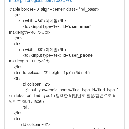
http://igniter.egloos.com/10833768
<table border='0' align='center' class='find_pass'>
<tr>
<th width='80'>이메일</th>
<td><input type='text' id='
user_email
'
maxlength='40' /></td>
</tr>
<tr>
<th width='80'>이메일</th>
<td><input type='text' id='
user_phone
'
maxlength='11' /></td>
</tr>
<tr><td colspan='2' height='1px'></td></tr>
<tr>
<td colspan='2'>
<input type='radio' name='find_type' id='find_type1'
/> <label for='find_type1'>입력한 비밀번호 질문/답변으로 비
밀번호 찾기</label>
</td>
</tr>
<tr>
<td colspan='2'>