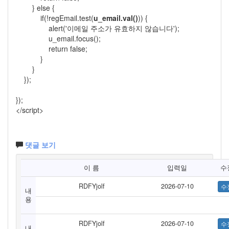
} else {
if(!regEmail.test(
u_email.val()
)) {
alert('이메일 주소가 유효하지 않습니다');
u_email.focus();
return false;
}
}
});
});
</script>
댓글 보기
이 름
입력일
수
RDFYjolf
2026-07-10
내
용
RDFYjolf
2026-07-10
내