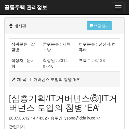
공동주택 관리정보
게시판
댓글 달기
상위분류 : 잡
중위분류 : 서류
하위분류 : 전산과 컴
필방
가방
퓨터
작성자 : 문시
작성일 : 2015-
조회수 : 6,138
형
07-10
제 목 : IT거버넌스 도입의 첨병 ‘EA’
[심층기획/IT거버넌스⑥]IT거
버넌스 도입의 첨병 ‘EA’
2007.06.12 14:44:02 / 송주영
jysong@ddaily.co.kr
관련기사